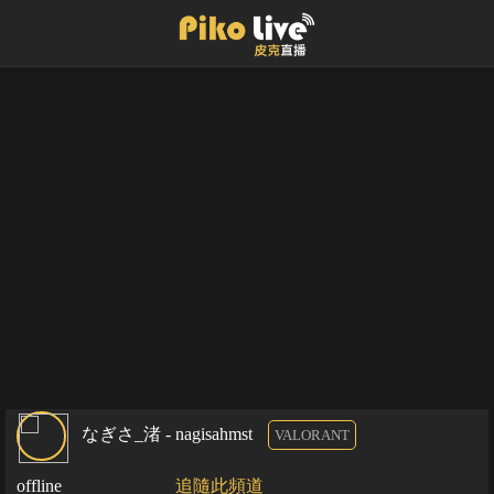
なぎさ_渚 - nagisahmst
VALORANT
offline
追隨此頻道