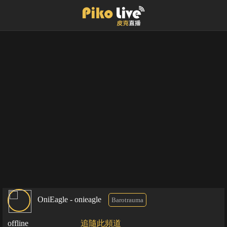
OniEagle - onieagle
Barotrauma
offline
追隨此頻道