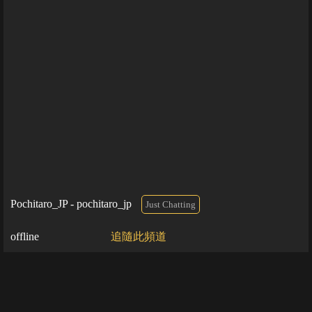
Pochitaro_JP - pochitaro_jp
Just Chatting
offline
追隨此頻道