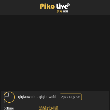
qiqiaowubi - qiqiaowubi
Apex Legends
offline
追隨此頻道