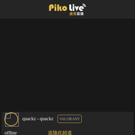
quackz - quackz
VALORANT
offline
追隨此頻道