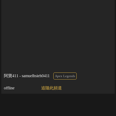
阿寶411 - samuelhsieh0411
Apex Legends
offline
追隨此頻道