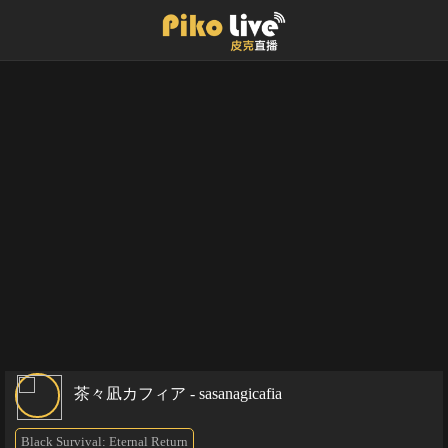
茶々凪カフィア - sasanagicafia
Black Survival: Eternal Return