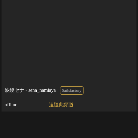
波綾セナ - sena_namiaya
Satisfactory
offline
追隨此頻道