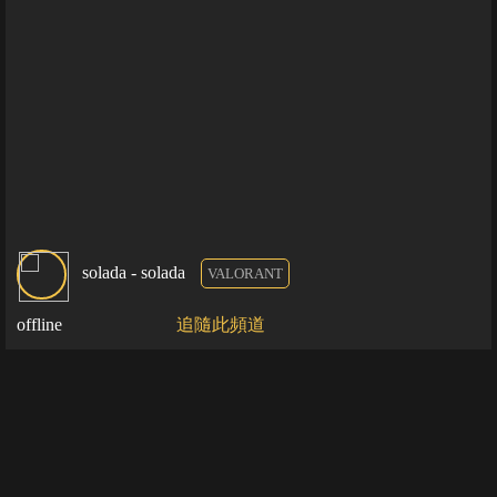
solada - solada
VALORANT
offline
追隨此頻道