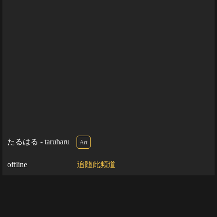
たるはる - taruharu
Art
offline
追隨此頻道