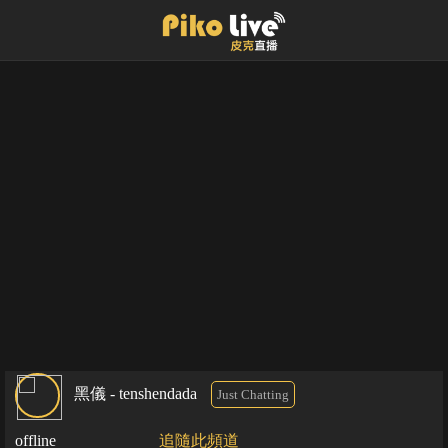
黑儀 - tenshendada
Just Chatting
offline
追隨此頻道