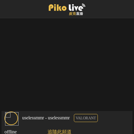
uselessmmr - uselessmmr
VALORANT
offline
追隨此頻道