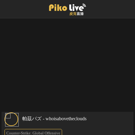
帕茲パズ - whoisabovetheclouds
Counter-Strike: Global Offensive