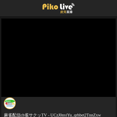
麻雀配信ch雀サクッTV - UCzJ0nyiYu_qrhbet2TnnZxw