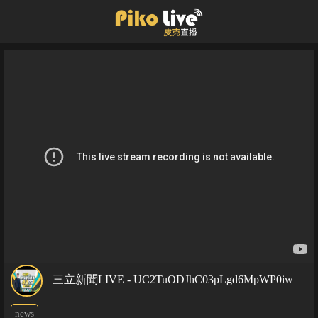
三立新聞LIVE - UC2TuODJhC03pLgd6MpWP0iw
news