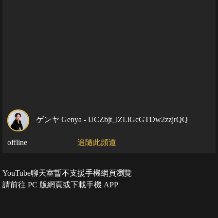
ゲンヤ Genya - UCZbjt_lZLiGcGTDw2zzjrQQ
offline
追隨此頻道
YouTube聊天室暫不支援手機網頁瀏覽
請前往 PC 版網頁或下載手機 APP