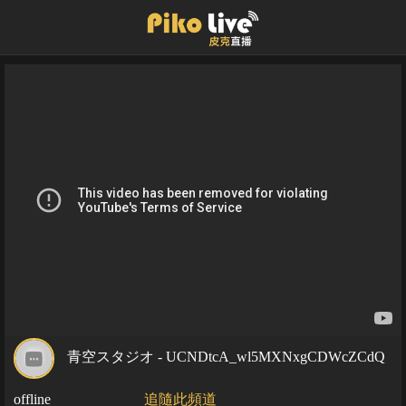
青空スタジオ - UCNDtcA_wl5MXNxgCDWcZCdQ
offline
追隨此頻道