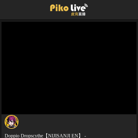
Doppio Dropscythe【NIJISANJI EN】 -