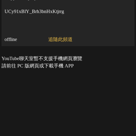
UCy91xBlY_Brh3bnHxKtjrrg
offline
追隨此頻道
YouTube聊天室暫不支援手機網頁瀏覽
請前往 PC 版網頁或下載手機 APP