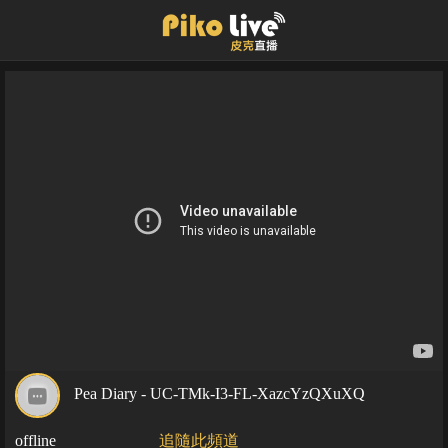
Pea Diary - UC-TMk-I3-FL-XazcYzQXuXQ
offline
追隨此頻道