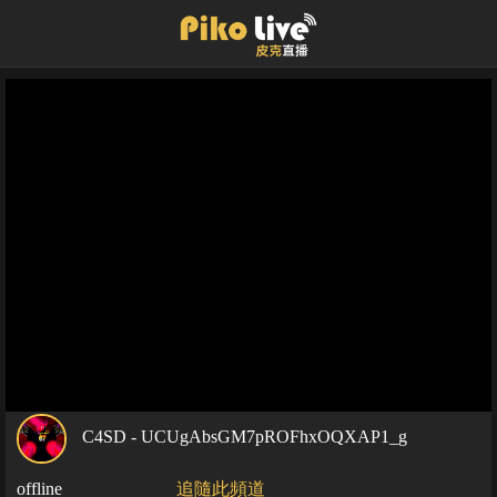
C4SD - UCUgAbsGM7pROFhxOQXAP1_g
offline
追隨此頻道