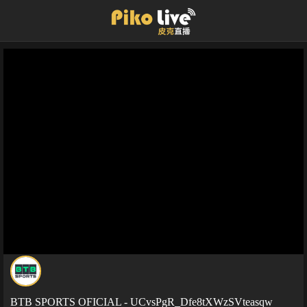
BTB SPORTS OFICIAL - UCvsPgR_Dfe8tXWzSVteasqw