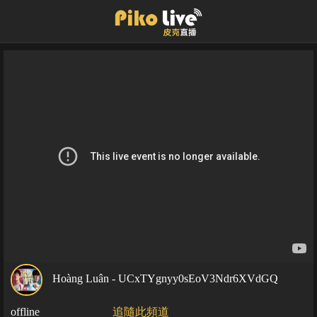
Hoàng Luân - UCxTYgnyy0sEoV3Ndr6XVdGQ
offline
追隨此頻道