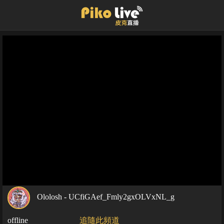
Ololosh - UCfiGAef_Fmly2gxOLVxNL_g
offline
追隨此頻道