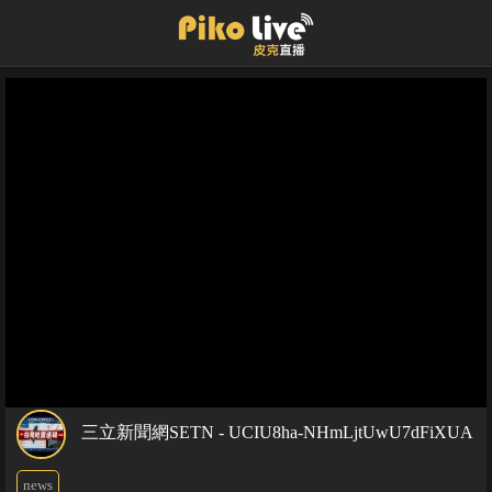
三立新聞網SETN - UCIU8ha-NHmLjtUwU7dFiXUA
news