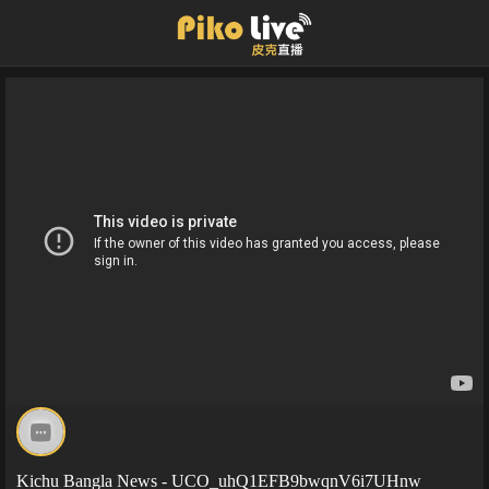
Kichu Bangla News - UCO_uhQ1EFB9bwqnV6i7UHnw