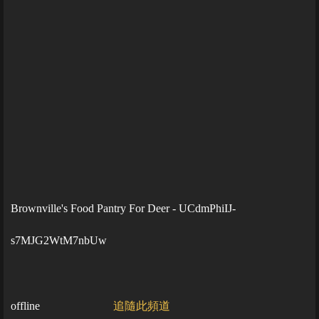
Brownville's Food Pantry For Deer - UCdmPhiIJ-
s7MJG2WtM7nbUw
offline
追隨此頻道