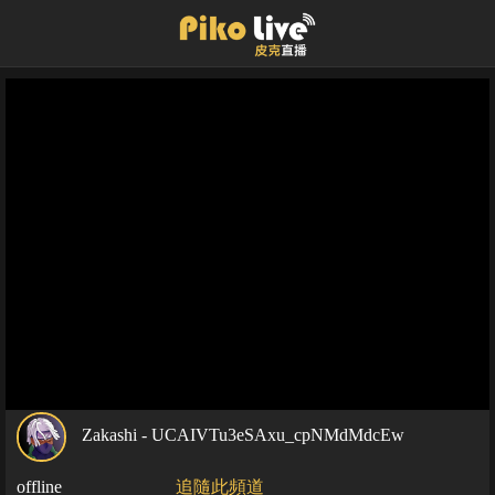
Zakashi - UCAIVTu3eSAxu_cpNMdMdcEw
offline
追隨此頻道