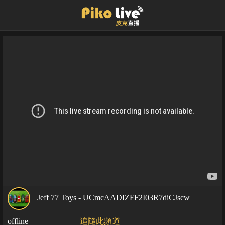
Jeff 77 Toys - UCmcAADIZFF2I03R7diCJscw
offline
追隨此頻道