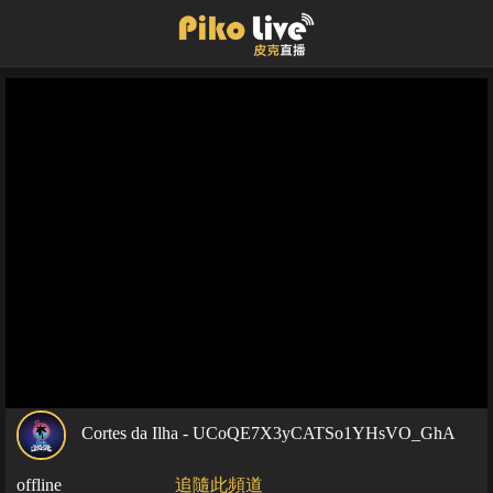
Cortes da Ilha - UCoQE7X3yCATSo1YHsVO_GhA
offline
追隨此頻道