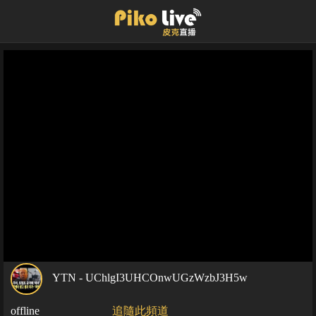
YTN - UChlgI3UHCOnwUGzWzbJ3H5w
offline
追隨此頻道