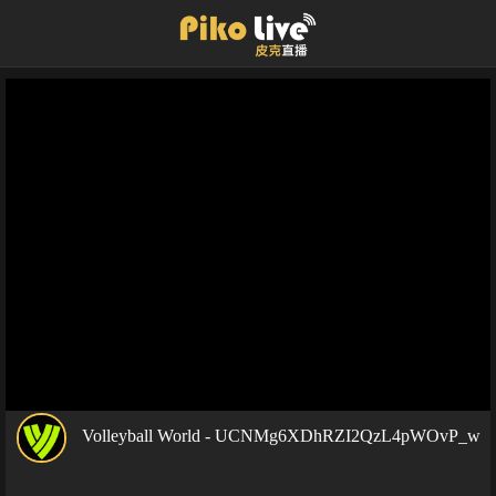
Volleyball World - UCNMg6XDhRZI2QzL4pWOvP_w