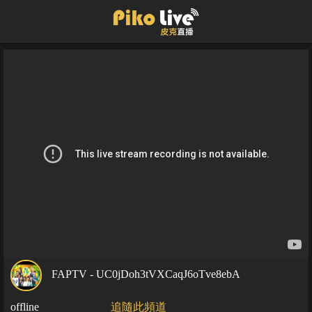
FAPTV - UC0jDoh3tVXCaqJ6oTve8ebA
offline
追隨此頻道