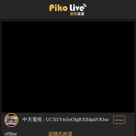
中天電視 - UC5l1Yto5oOIgRXlI4p4VKbw
news
offline
追隨此頻道