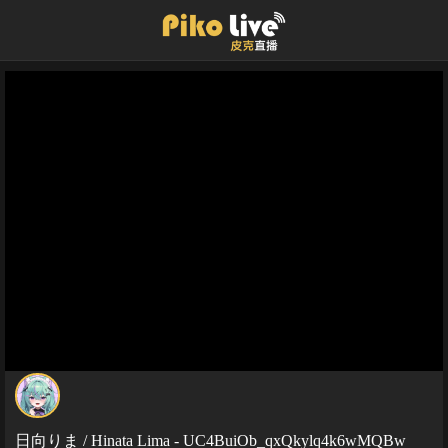
日向りま / Hinata Lima - UC4BuiOb_qxQkylq4k6wMQBw