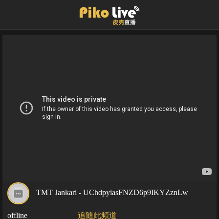
TMT Jankari - UChdpyiasFNZD6p9IKYZznLw
offline
追隨此頻道