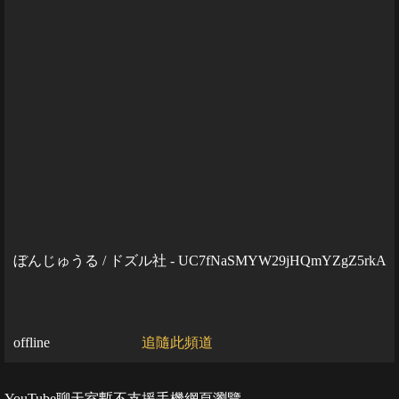
ぼんじゅうる / ドズル社 - UC7fNaSMYW29jHQmYZgZ5rkA
offline
追隨此頻道
YouTube聊天室暫不支援手機網頁瀏覽