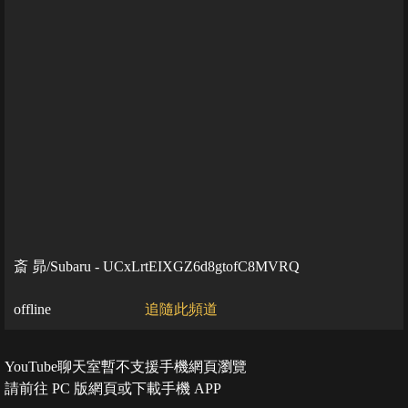
斎 昴/Subaru - UCxLrtEIXGZ6d8gtofC8MVRQ
offline
追隨此頻道
YouTube聊天室暫不支援手機網頁瀏覽
請前往 PC 版網頁或下載手機 APP