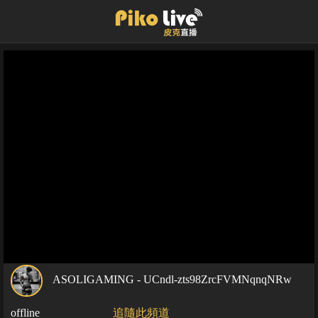
ASOLIGAMING - UCndl-zts98ZrcFVMNqnqNRw
offline
追隨此頻道