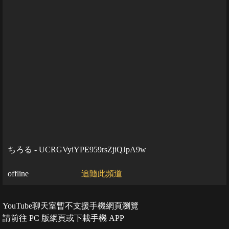
ちろる - UCRGVyiYPE959rsZjiQJpA9w
offline
追隨此頻道
YouTube聊天室暫不支援手機網頁瀏覽
請前往 PC 版網頁或下載手機 APP