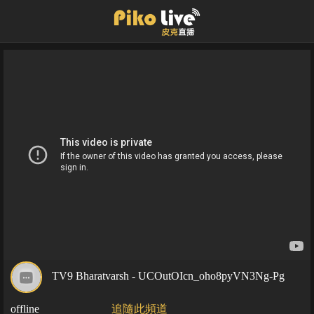
TV9 Bharatvarsh - UCOutOIcn_oho8pyVN3Ng-Pg
offline
追隨此頻道