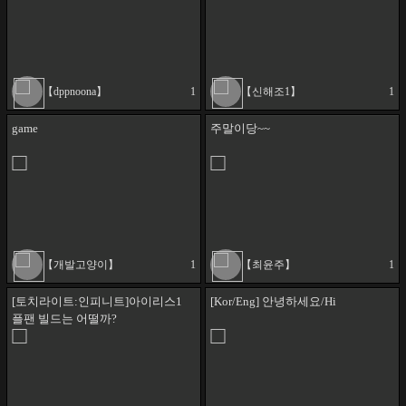
【dppnoona】
1
【신해조1】
1
game
주말이당~~
【개발고양이】
1
【최윤주】
1
[토치라이트:인피니트]아이리스1
[Kor/Eng] 안녕하세요/Hi
플팬 빌드는 어떨까?