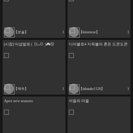
【로솔】
1
【kinzencar】
1
[시참] 아섭발로 ( ܸ ⩌⩊⩌ ܸ )🎮😚
디아블로4 지옥불의 혼돈 도콘도콘
【맥쑤】
1
【tabatake1126】
1
Apex new seasons
어둠의 마을