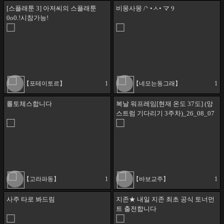
[스플래툰 3] 아저씨의 스플래툰
비몽사몽 /ᐠ •ㅅ• マ Ⳋ
0o0.!시참가능!
【포테이토르】
1
【네모는동그래】
1
롤토체스합니다
복날 워프레임[현재 온도 37도] (앙
스트럼 기다리기 3주차)_26_08_07
【고라파동】
1
【바보교주】
1
사주 타로 봐드림
지존★ 내일 지존 최초 공식 토너먼
트 출전합니다