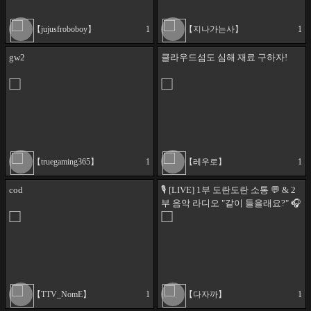
【jujusfroboboy】
1
【지나가는사】
1
gw2
클라우드섬도 심해 재료 구하자!
【truegaming365】
1
【레우로】
1
cod
🎙️ [LIVE] 1부 도란도란 소통 💬 & 2
부 음악 라디오 "같이 들을래요?" 🎧
【TTV_NomE】
1
【다자까】
1