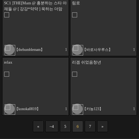
SC1 ]THE[Mam @ 흥분하는 스타 아
림로
재들 @ [ 강강*약약 ] 욱하는 더맘
스타팀플 !
【thehumblemam】
1
【바로사우루스】
1
relax
리겜 쉬었음청년
【konoka0819】
1
【카농123】
1
«
~4
5
6
7
»