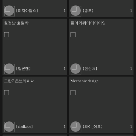
【폐지아담스】
1
【종조】
1
원정남 호렬박
들어와줘이이이이잉
【탈론맨】
1
【인순02】
1
그란7 초보레이서
Mechanic design
【choikobe】
1
【와이_에요】
1