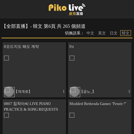
【全部直播】- 韓文 第6頁 共 265 個頻道
切換語系：
中文
英文
日文
韓文
8모드지도 해도 계약
Fri
【개개로】
1
【공노_】
1
0807 침착아씨 LIVE PIANO
Modded Bethesda Games "Fenrir !"
PRACTICE & SONG REQUESTS