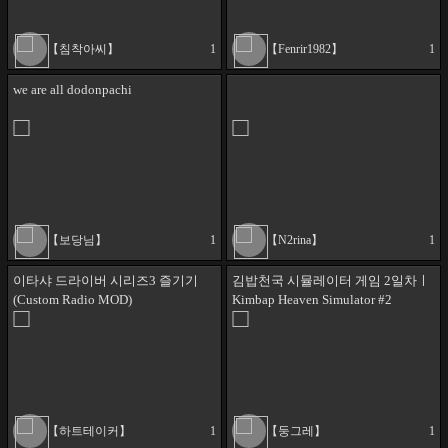
【침착아씨】
1
【Fenrir1982】
1
we are all dodonpachi
【보당님】
1
【N2rina】
1
이타샤 드라이버 시리즈3 즐기기
김밥천국 시뮬레이터 게임 2일차ㅣ
(Custom Radio MOD)
Kimbap Heaven Simulator #2
【하트테이커】
1
【둥그레】
1