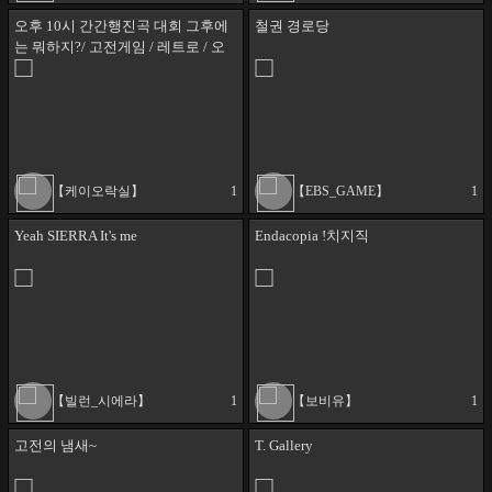
오후 10시 간간행진곡 대회 그후에
철권 경로당
는 뭐하지?/ 고전게임 / 레트로 / 오
락실
【케이오락실】
1
【EBS_GAME】
1
Yeah SIERRA It's me
Endacopia !치지직
【빌런_시에라】
1
【보비유】
1
고전의 냄새~
T. Gallery