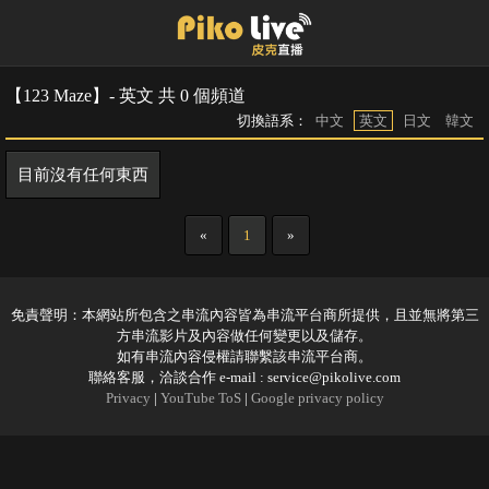
【123 Maze】- 英文 共 0 個頻道
切換語系：
中文
英文
日文
韓文
目前沒有任何東西
«
1
»
免責聲明：本網站所包含之串流內容皆為串流平台商所提供，且並無將第三
方串流影片及內容做任何變更以及儲存。
如有串流內容侵權請聯繫該串流平台商。
聯絡客服，洽談合作 e-mail :
service@pikolive.com
Privacy
|
YouTube ToS
|
Google privacy policy