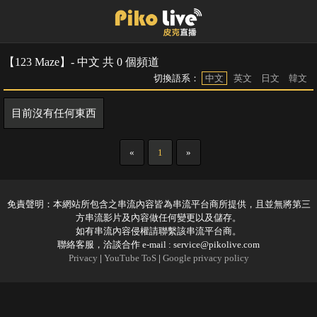
【123 Maze】- 中文 共 0 個頻道
切換語系：
中文
英文
日文
韓文
目前沒有任何東西
«
1
»
免責聲明：本網站所包含之串流內容皆為串流平台商所提供，且並無將第三
方串流影片及內容做任何變更以及儲存。
如有串流內容侵權請聯繫該串流平台商。
聯絡客服，洽談合作 e-mail :
service@pikolive.com
Privacy
|
YouTube ToS
|
Google privacy policy