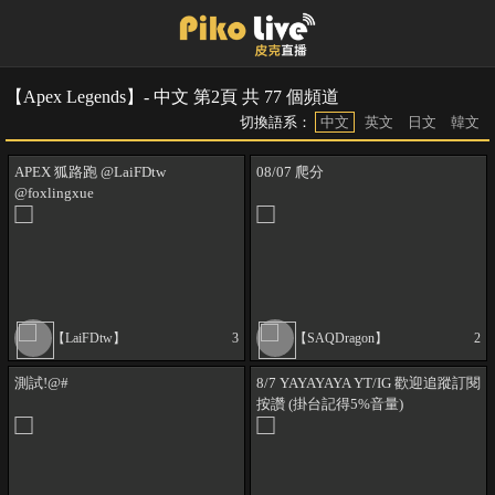
【Apex Legends】- 中文 第2頁 共 77 個頻道
切換語系：
中文
英文
日文
韓文
APEX 狐路跑 @LaiFDtw
08/07 爬分
@foxlingxue
【LaiFDtw】
3
【SAQDragon】
2
測試!@#
8/7 YAYAYAYA YT/IG 歡迎追蹤訂閱
按讚 (掛台記得5%音量)