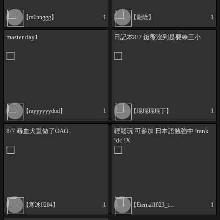
【m1nnggg】
1
【龍隆】
1
master day1
日記本8/7 鍵盤沒到是要練三小
【rayyyyyydud】
1
【琨琨琨琨丁】
1
8/7 尋血犬重做了OAO
輕鬆玩 可參加 日本語勉強中 !rank
!dc !X
【寒冰0204】
1
【Eternal1023_twitch】
1