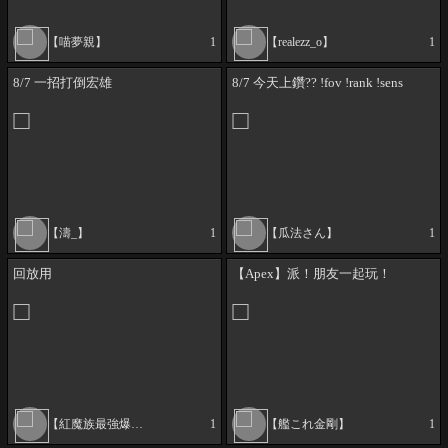
【喵夢親】
1
【realezz_o】
1
8/7 一招打倒宏雄
8/7 今天上鑽?? !fov !rank !sens
【濤_】
1
【瓜法さん】
1
回放用
【Apex】派！朋友一起玩！
【紅魔族最強爆裂魔法師惠惠】
1
【艦これ金剛】
1