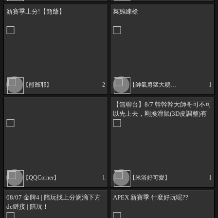
新賽季上分!【熊爺】
菜雞練槍
【熊爺耶】
2
【帥氣勇猛大鵰哥】
1
【無聊台】8/7 幹幹幹大師哥可不可
以先上去，剛換滑鼠(3D皮調整)有
創DC跟脆也可以去看看歐
【QQCorner】
1
【米浴好可愛】
1
08/07 金牌4 | 陪玩找上分滴滴下方
APEX 新賽季 什麼好玩呢??
dc鏈接 | 陪玩！