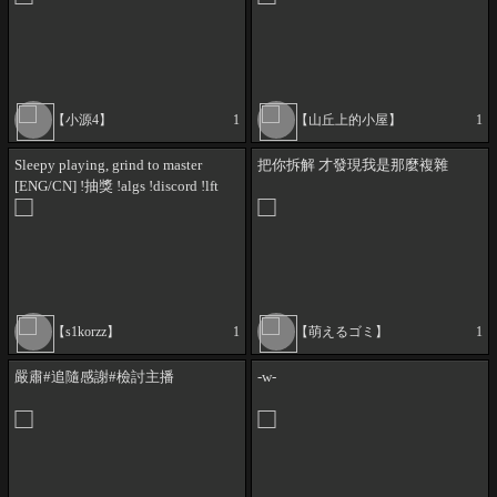
【小源4】
1
【山丘上的小屋】
1
Sleepy playing, grind to master
把你拆解 才發現我是那麼複雜
[ENG/CN] !抽獎 !algs !discord !lft
!sen !sr @s1korzz
【s1korzz】
1
【萌えるゴミ】
1
嚴肅#追隨感謝#檢討主播
-w-