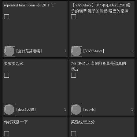
repeated heirlooms -$720 T_T
【YAYAface】8/7 有心Day1250 瞎
子的瞄準 聾子的報點 啞巴的指揮
隊友爛的🔑
【金針菇菇嘎嘎】
1
【YAYAfacee】
1
耍猴耍起來
7/8 復健 玩這遊戲會暈是認真的
嗎..?
【dads10080】
1
【evvvb】
1
你好我播一下
菜雞也想上分