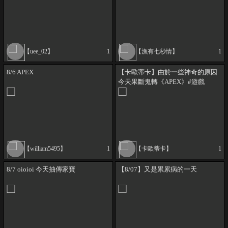
【uee_02】
1
【漁有七秒情】
1
8/6 APEX
【卡歐蒂卡】由於一些神奇的原因
今天果斷鬼轉《APEX》#遊戲
#Caotica #直播
【william5495】
1
【卡歐蒂卡】
1
8/7 oioioi 今天抽傳家寶
【8/07】又是累累病的一天