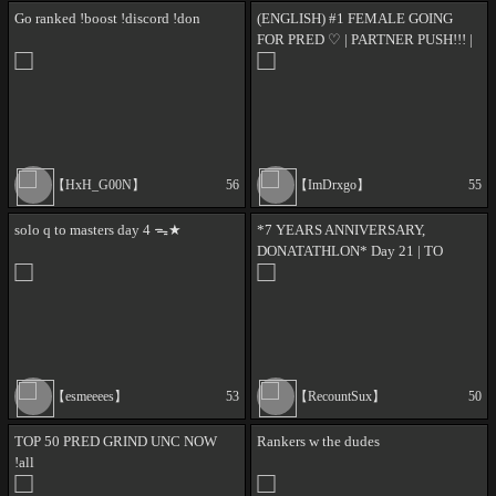
Go ranked !boost !discord !don
(ENGLISH) #1 FEMALE GOING
FOR PRED ♡ | PARTNER PUSH!!! |
SUBATHON @ 300 SUBS! | !socials
!partner !settings
【HxH_G00N】
56
【ImDrxgo】
55
solo q to masters day 4 ᯓ★
*7 YEARS ANNIVERSARY,
DONATATHLON* Day 21 | ΤΟ
ΚΑΛΥΤΕΡΟ ΠΡΑΓΜΑ ΠΟΥ ΕΧΕΙ Η
2Η ΟΘΟΝΗ ΣΟΥ!
【esmeeees】
53
【RecountSux】
50
TOP 50 PRED GRIND UNC NOW
Rankers w the dudes
!all