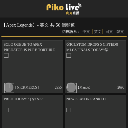
【Apex Legends】- 英文 共 50 個頻道
切換語系：
中文
英文
日文
韓文
SOLO QUEUE TO APEX
😤[CUSTOM DROPS 5 GIFTED!]
PREDATOR IS PURE TORTURE…
MLGS FINALS TODAY!😤
😳 @Nickmercs !prime
!giveaway !Clipster !MLGS 😱 🧡 🟢
!socials 🟢
【NICKMERCS】
2955
【Mande】
2690
PRED TODAY!? | !yt !enc
NEW SEASON RANKED