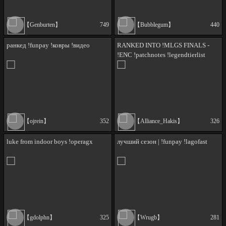
【Genburten】
749
【Bubblegum】
440
ранкед !funpay !ковры !видео
RANKED INTO !MLGS FINALS -
!ENC !patchnotes !legendtierlist
!weapontierlist
【ojrein】
352
【Alliance_Hakis】
326
luke from indoor boys !operagx
лучший сезон | !funpay !lagofast
【gdolphn】
325
【Wrugb】
281