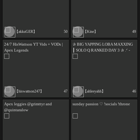
【akkuGER】
50
【Kine】
49
24/7 HisWattson YT Vids + VODs |
✰ BIG YAPPING LOBA MAXXING
Apex Legends
┃ SOLO Q RANKED DAY 3 ✰ .ᐟ -
!apex !discord !woo !yay
【hiswattson247】
47
【ahleeyahh】
46
Apex leggies @grimttyr and
sunday passion ♡ !socials !throne
@quintaralow