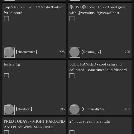
Top 5 Ranked Grind // !insta !twitter
🔴LIVE🔴 15Yo! Top 20 pred grind
!yt !discord
with @vexaims !!giveawa!bost!
【chaoticmuch】
225
【Rokuro_uk】
220
leclerc !tg
SOLO RANKED - cool calm and
collected - sometimes loud !discord
【Hardecki】
195
【ChronicallyMaddie】
185
PRED TODAY? - MIGHT F AROUND
24 hour stream !tarantula
AND PLAY WINGMAN ONLY
TODAY - SCRIMS AGAIN