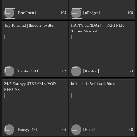
【RenaFenrir】
105
【nDodgee】
100
Top 10 Grind | !hoodie !twitter
HAPPY SUNDAY!! | !PARTNER |
!throne !discord
【HambinOwO】
82
【llovelyer】
73
24/7 Extesyy STREAM // VOD
hi hi !code !wallhack !dono
RERUNS
【Extesyy247】
66
【Norae】
60