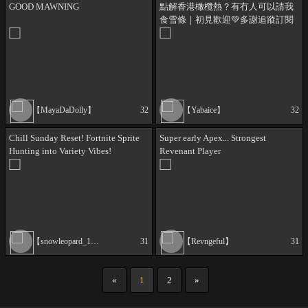
GOOD MAWNING
點解香港橄欖熱？有冇人可以請我
食雪條｜初見歡迎💚多謝追蹤訂閱
【MayaDaDolly】
32
【Yabaice】
32
Chill Sunday Reset! Fortnite Sprite
Super early Apex... Strongest
Hunting into Variety Vibes!
Revenant Player
(!arcaloot)
【snowleopard_1527】
31
【Revngeful】
31
«
1
2
»