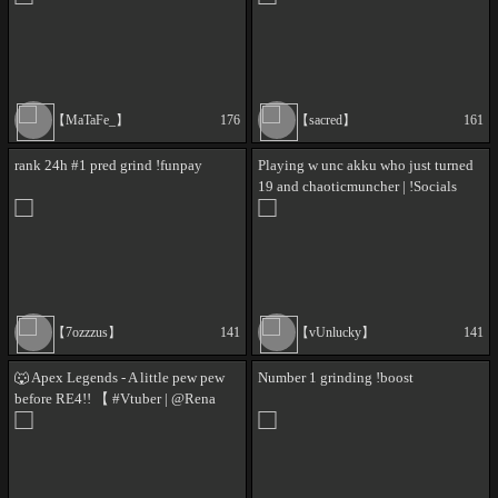
TOMORROW - MAYBE 2 BLOCKS
- I CANT WAIT - ITS THE LION AND
THE BOIS
【MaTaFe_】
176
【sacred】
161
rank 24h #1 pred grind !funpay
Playing w unc akku who just turned
19 and chaoticmuncher | !Socials
!ENC !Glasses
【7ozzzus】
141
【vUnlucky】
141
🐺 Apex Legends - A little pew pew
Number 1 grinding !boost
before RE4!! 【 #Vtuber | @Rena
Fenrir 】