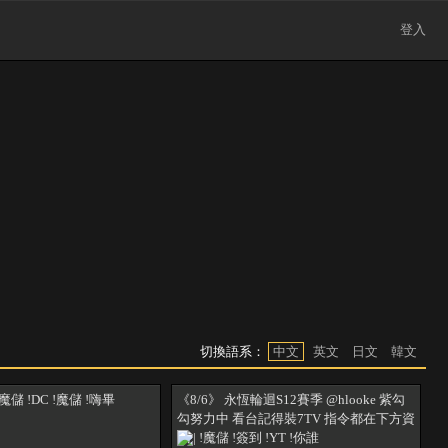
登入
切換語系：
中文
英文
日文
韓文
魔儲 !DC !魔儲 !嗨畢
《8/6》 永恆輪迴S12賽季 @hlooke 紫勾
勾努力中 看台記得裝7TV 指令都在下方資
訊 | !魔儲 !簽到 !YT !你誰