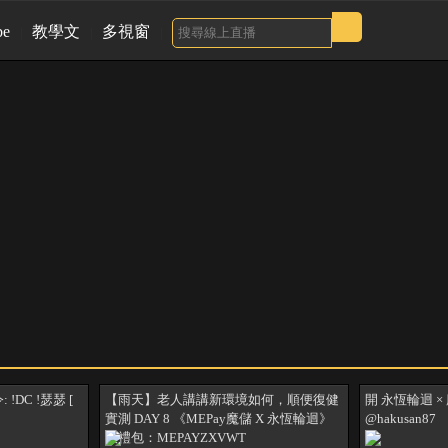
be
教學文
多視窗
DC !瑟瑟 [
【雨天】老人講講新環境如何，順便復健
開 永恆輪迴 × 
實測 DAY 8 《MEPay魔儲 X 永恆輪迴》
@hakusan87
大禮包：MEPAYZXVWT