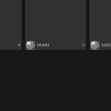
16
【夜凔雨】
11
【品奕