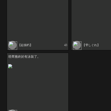
【起個朽】
43
【雫しぐれ】
塔齊雅終於有泳裝了。