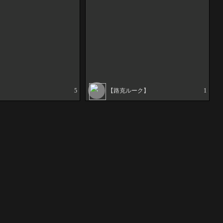
】
5
【路克ルーク】
1