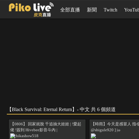
全部直播
新聞
Twitch
YouTu
【Black Survival: Eternal Return】- 中文 共 6 個頻道
【0806】 回家就脫 千追抽大娃娃 | !愛起
【時雨】今天是感冒人 指令: !
佬 !簽到 Hivebee影音斗內 |
@shigule920 ] |ω
@chikashow518