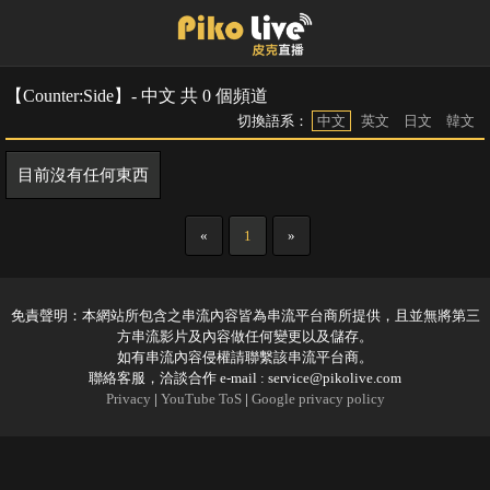
【Counter:Side】- 中文 共 0 個頻道
切換語系：
中文
英文
日文
韓文
目前沒有任何東西
«
1
»
免責聲明：本網站所包含之串流內容皆為串流平台商所提供，且並無將第三
方串流影片及內容做任何變更以及儲存。
如有串流內容侵權請聯繫該串流平台商。
聯絡客服，洽談合作 e-mail :
service@pikolive.com
Privacy
|
YouTube ToS
|
Google privacy policy