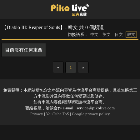
【Diablo III: Reaper of Souls】- 韓文 共 0 個頻道
切換語系：
中文
英文
日文
韓文
目前沒有任何東西
«
1
»
免責聲明：本網站所包含之串流內容皆為串流平台商所提供，且並無將第三
方串流影片及內容做任何變更以及儲存。
如有串流內容侵權請聯繫該串流平台商。
聯絡客服，洽談合作 e-mail :
service@pikolive.com
Privacy
|
YouTube ToS
|
Google privacy policy