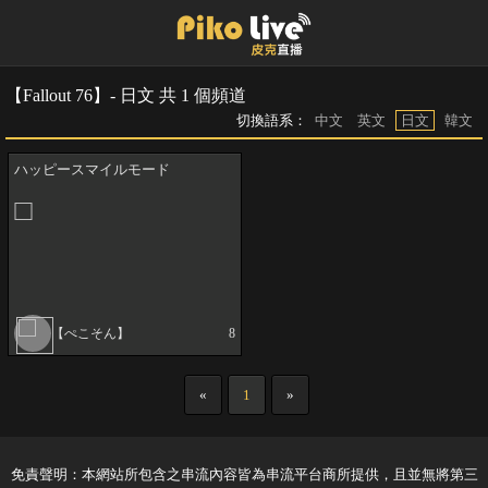
【Fallout 76】- 日文 共 1 個頻道
切換語系：
中文
英文
日文
韓文
ハッピースマイルモード
【ぺこそん】
8
«
1
»
免責聲明：本網站所包含之串流內容皆為串流平台商所提供，且並無將第三