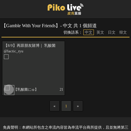
【Gamble With Your Friends】- 中文 共 1 個頻道
切換語系：
中文
英文
日文
韓文
【8/9】再跟朋友賭博｜ 乳酸菌
@lactic_ryu
【乳酸菌にゅ】
21
«
1
»
免責聲明：本網站所包含之串流內容皆為串流平台商所提供，且並無將第三